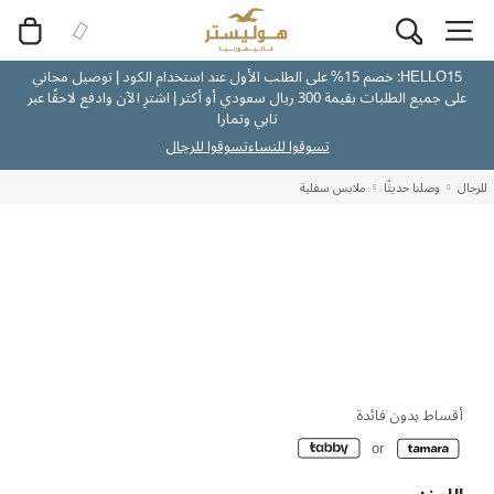
HELLO15: خصم 15% على الطلب الأول عند استخدام الكود | توصيل مجاني
على جميع الطلبات بقيمة 300 ريال سعودي أو أكثر | اشترِ الآن وادفع لاحقًا عبر
تابي وتمارا
تسوقوا للنساء
تسوقوا للرجال
للرجال
وصلنا حديثًا
ملابس سفلية
أقساط بدون فائدة