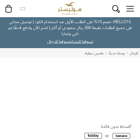
HELLO15: خصم 15% على الطلب الأول عند استخدام الكود | توصيل مجاني
على جميع الطلبات بقيمة 300 ريال سعودي أو أكثر | اشترِ الآن وادفع لاحقًا عبر
تابي وتمارا
تسوقوا للنساء
تسوقوا للرجال
للرجال
وصلنا حديثًا
ملابس سفلية
أقساط بدون فائدة