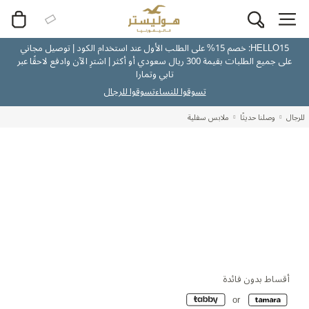
HELLO15: خصم 15% على الطلب الأول عند استخدام الكود | توصيل مجاني
على جميع الطلبات بقيمة 300 ريال سعودي أو أكثر | اشترِ الآن وادفع لاحقًا عبر
تابي وتمارا
تسوقوا للنساء
تسوقوا للرجال
للرجال
وصلنا حديثًا
ملابس سفلية
أقساط بدون فائدة