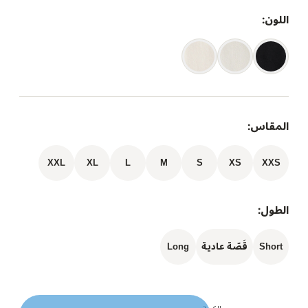
اللون:
المقاس:
XXL
XL
L
M
S
XS
XXS
الطول:
Short
قَصّة عادية
Long