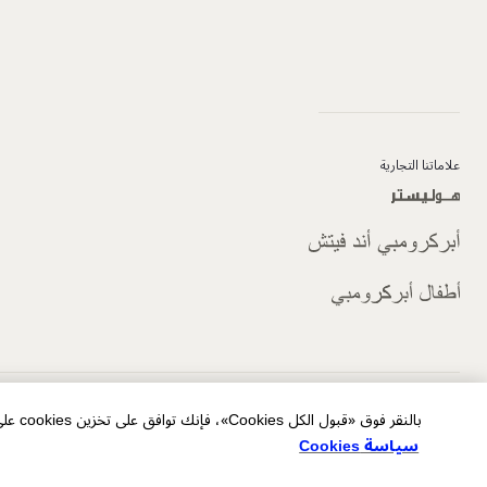
علاماتنا التجارية
الخصوصية/ملفات تعريف الارتباط الخاصة بالإعلانات
شروط الاستخدام
خريطة الموقع
بالنقر فوق «قبول الكل Cookies»، فإنك توافق على تخزين cookies على جهازك لتحسين التنقل في الموقع وتحليل استخدام الموقع والمساعدة في جهودنا التسويقية.
سياسة Cookies