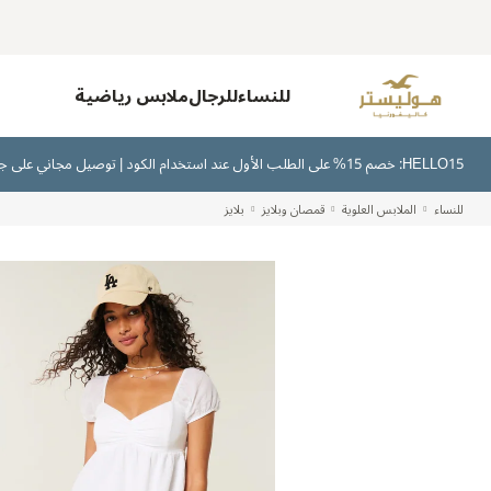
للنساء
للرجال
ملابس رياضية
HELLO15: خصم 15% على الطلب الأول عند استخدام الكود | توصيل مجاني على جميع الطلبات بقيمة 300 ريال سعودي أو أكثر | اشترِ الآن وادفع لاحقًا عبر تابي وتمارا
للنساء
الملابس العلوية
قمصان وبلايز
بلايز