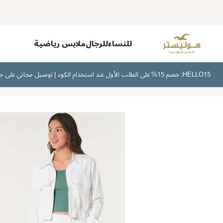
للنساء
للرجال
ملابس رياضية
HELLO15: خصم 15% على الطلب الأول عند استخدام الكود | توصيل مجاني على جميع الطلبات بقيمة 300 ريال سعودي أو أكثر | اشترِ الآن وادفع لاحقًا عبر تابي وتمارا