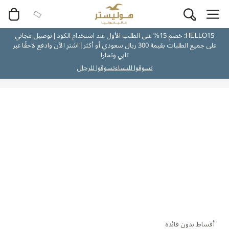
HELLO15: خصم 15% على الطلب الأول عند استخدام الكود | توصيل مجاني
على جميع الطلبات بقيمة 300 ريال سعودي أو أكثر | اشترِ الآن وادفع لاحقًا عبر
تابي وتمارا
تسوقوا للنساء
تسوقوا للرجال
أقساط بدون فائدة