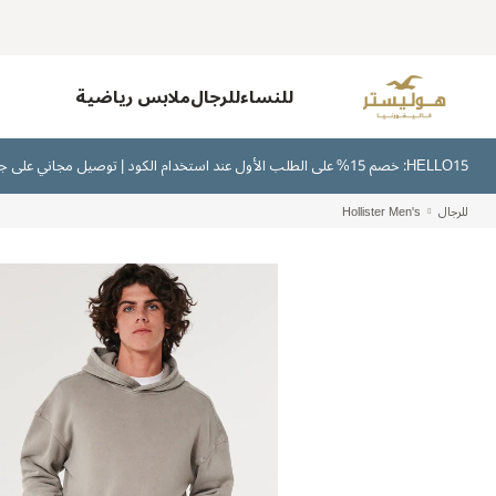
للنساء
للرجال
ملابس رياضية
HELLO15: خصم 15% على الطلب الأول عند استخدام الكود | توصيل مجاني على جميع الطلبات بقيمة 300 ريال سعودي أو أكثر | اشترِ الآن وادفع لاحقًا عبر تابي وتمارا
للرجال
Hollister Men's