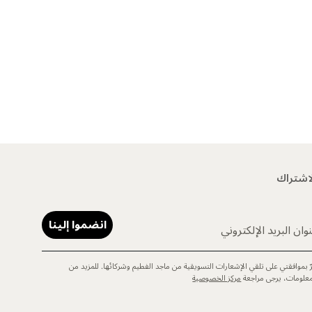
اشتراك
انضموا إلينا
وان البريد الإلكتروني
رّ بموافقتي على تلقي الإشعارات التسويقية من ماجد الفطيم وشركائها. للمزيد من
معلومات، يرجى مراجعة
مركز الخصوصية