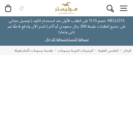
HELLO15: خصم 15% على الطلب الأول عند استخدام الكود | توصيل مجاني
على جميع الطلبات بقيمة 300 ريال سعودي أو أكثر | اشترِ الآن وادفع لاحقًا عبر
تابي وتمارا
تسوقوا للنساء
تسوقوا للرجال
للرجال
الملابس العلوية
التيشرتات المزينة برسومات
ملابسة برسومات بأكمام طويلة