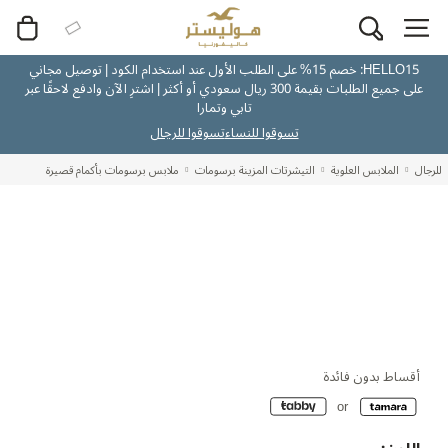
HELLO15: خصم 15% على الطلب الأول عند استخدام الكود | توصيل مجاني
على جميع الطلبات بقيمة 300 ريال سعودي أو أكثر | اشترِ الآن وادفع لاحقًا عبر
تابي وتمارا
تسوقوا للنساء
تسوقوا للرجال
للرجال
الملابس العلوية
التيشرتات المزينة برسومات
ملابس برسومات بأكمام قصيرة
أقساط بدون فائدة