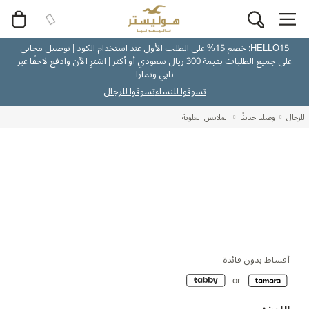
HELLO15: خصم 15% على الطلب الأول عند استخدام الكود | توصيل مجاني
على جميع الطلبات بقيمة 300 ريال سعودي أو أكثر | اشترِ الآن وادفع لاحقًا عبر
تابي وتمارا
تسوقوا للنساء
تسوقوا للرجال
للرجال
وصلنا حديثًا
الملابس العلوية
أقساط بدون فائدة