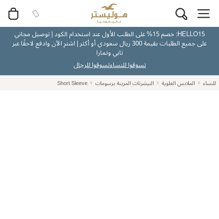
HELLO15: خصم 15% على الطلب الأول عند استخدام الكود | توصيل مجاني
على جميع الطلبات بقيمة 300 ريال سعودي أو أكثر | اشترِ الآن وادفع لاحقًا عبر
تابي وتمارا
تسوقوا للنساء
تسوقوا للرجال
للنساء
الملابس العلوية
التيشرتات المزينة برسومات
Short Sleeve