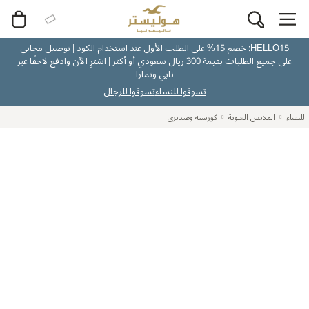
HELLO15: خصم 15% على الطلب الأول عند استخدام الكود | توصيل مجاني
على جميع الطلبات بقيمة 300 ريال سعودي أو أكثر | اشترِ الآن وادفع لاحقًا عبر
تابي وتمارا
تسوقوا للنساء
تسوقوا للرجال
للنساء
الملابس العلوية
كورسيه وصديري