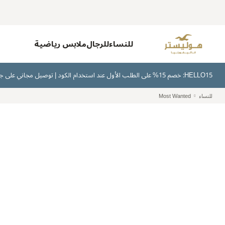
للنساء
للرجال
ملابس رياضية
HELLO15: خصم 15% على الطلب الأول عند استخدام الكود | توصيل مجاني على جميع الطلبات بقيمة 300 ريال سعودي أو أكثر | اشترِ الآن وادفع لاحقًا عبر تابي وتمارا
للنساء
Most Wanted