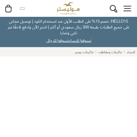
HELLO15: خصم 15% على الطلب الأول عند استخدام الكود | توصيل مجاني
على جميع الطلبات بقيمة 300 ريال سعودي أو أكثر | اشترِ الآن وادفع لاحقًا عبر
تابي وتمارا
تسوقوا للنساء
تسوقوا للرجال
للنساء
جاكيتات ومعاطف
جاكيتات بومبر