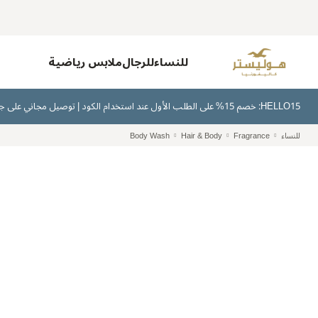
للنساء
للرجال
ملابس رياضية
HELLO15: خصم 15% على الطلب الأول عند استخدام الكود | توصيل مجاني على جميع الطلبات بقيمة 300 ريال سعودي أو أكثر | اشترِ الآن وادفع لاحقًا عبر تابي وتمارا
للنساء
Fragrance
Hair & Body
Body Wash