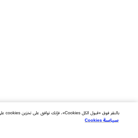
بالنقر فوق «قبول الكل Cookies»، فإنك توافق على تخزين cookies على جهازك لتحسين التنقل في الموقع وتحليل استخدام الموقع والمساعدة في جهودنا التسويقية.
سياسة Cookies