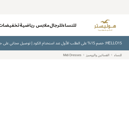
للنساء
للرجال
ملابس رياضية
تخفيضات
HELLO15: خصم 15% على الطلب الأول عند استخدام الكود | توصيل مجاني على جميع الطلبات بقيمة 300 ريال سعودي أو أكثر | اشترِ الآن وادفع لاحقًا عبر تابي وتمارا
للنساء
الفساتين والرومبرز
Midi Dresses