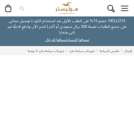
HELLO15: خصم 15% على الطلب الأول عند استخدام الكود | توصيل مجاني
على جميع الطلبات بقيمة 300 ريال سعودي أو أكثر | اشترِ الآن وادفع لاحقًا عبر
تابي وتمارا
تسوقوا للنساء
تسوقوا للرجال
للرجال
ملابس السباحة
شورتات سباحة جارد
شورتات سباحة جارد 5 بوصة