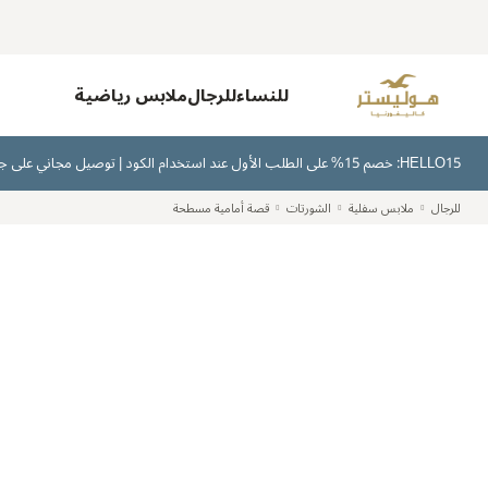
للنساء
للرجال
ملابس رياضية
HELLO15: خصم 15% على الطلب الأول عند استخدام الكود | توصيل مجاني على جميع الطلبات بقيمة 300 ريال سعودي أو أكثر | اشترِ الآن وادفع لاحقًا عبر تابي وتمارا
للرجال
ملابس سفلية
الشورتات
قصة أمامية مسطحة