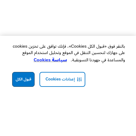
بالنقر فوق «قبول الكل Cookies»، فإنك توافق على تخزين cookies
على جهازك لتحسين التنقل في الموقع وتحليل استخدام الموقع
والمساعدة في جهودنا التسويقية.
سياسة Cookies
إعدادات Cookies
قبول الكل
When you’re on the move, Hollister’s
men’s shorts
liberate your legs and keep your look
fresh and sporty. With our selection of gym, running, and
bike shorts, men
can chase
their personal best or create cool, casual outfits that beat the heat. Discover our athletic
colourways, trendy graphics and prints, and flattering fits.