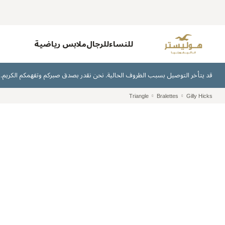
للنساء
للرجال
ملابس رياضية
قد يتأخر التوصيل بسبب الظروف الحالية. نحن نقدر بصدق صبركم وتفهمكم الكريم.
Triangle
Bralettes
Gilly Hicks