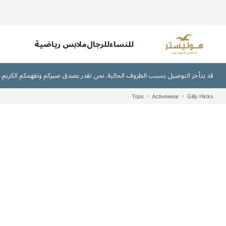
للنساء
للرجال
ملابس رياضية
قد يتأخر التوصيل بسبب الظروف الحالية. نحن نقدر بصدق صبركم وتفهمكم الكريم.
Tops
Activewear
Gilly Hicks